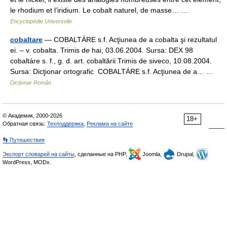
le rhodium et l’iridium. Le cobalt naturel, de masse… …
Encyclopédie Universelle
cobaltare
— COBALTÁRE s.f. Acţiunea de a cobalta şi rezultatul
ei. – v. cobalta. Trimis de hai, 03.06.2004. Sursa: DEX 98
cobaltáre s. f., g. d. art. cobaltării Trimis de siveco, 10.08.2004.
Sursa: Dicţionar ortografic COBALTÁRE s.f. Acţiunea de a… …
Dicționar Român
© Академик, 2000-2026
18+
Обратная связь:
Техподдержка
,
Реклама на сайте
👣 Путешествия
Экспорт словарей на сайты
, сделанные на PHP,
Joomla,
Drupal,
WordPress, MODx.